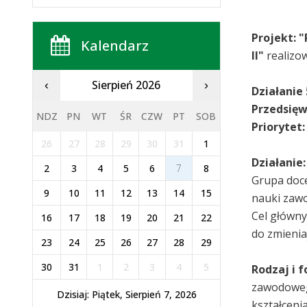
Projekt: 
Kalendarz
II"
realizo
Sierpień 2026
‹
›
Działanie 
Przedsięw
NDZ
PN
WT
ŚR
CZW
PT
SOB
Priorytet
26
27
28
29
30
31
1
Działanie
2
3
4
5
6
7
8
Grupa doce
9
10
11
12
13
14
15
nauki zawo
Cel główny
16
17
18
19
20
21
22
do zmienia
23
24
25
26
27
28
29
30
31
1
2
3
4
5
Rodzaj i 
zawodowego
Dzisiaj: Piątek, Sierpień 7, 2026
kształceni