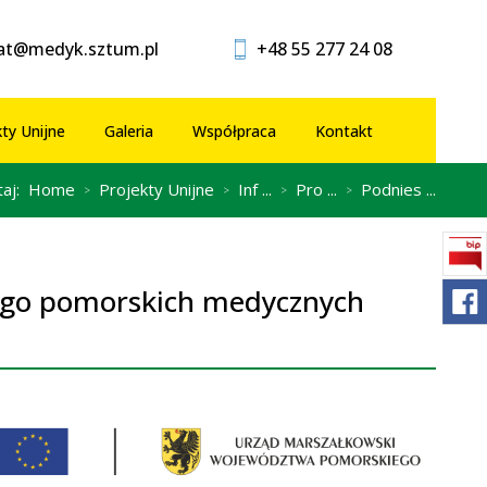
iat@medyk.sztum.pl
+48 55 277 24 08
kty Unijne
Galeria
Współpraca
Kontakt
taj:
Home
Projekty Unijne
Inf ...
Pro ...
Podnies ...
>
>
>
>
wego pomorskich medycznych