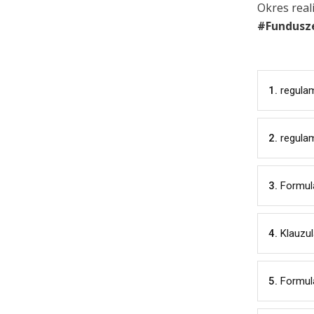
Okres real
#Fundusz
1.
regulam
2.
regulam
3.
Formul
4.
Klauzu
5.
Formul