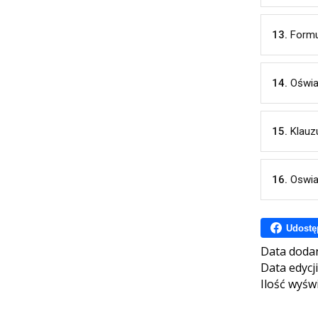
13.
Formu
14.
Oświa
15.
Klauz
16.
Oswia
Udostę
Data doda
Data edycji
Ilość wyśw