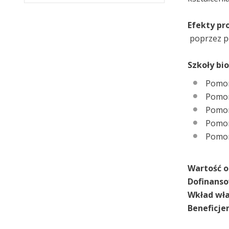
Efekty pr
poprzez po
Szkoły bio
Pomor
Pomor
Pomor
Pomor
Pomor
Wartość 
Dofinanso
Wkład wła
Beneficje