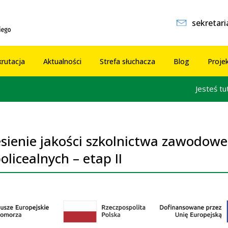
sekretar
rutacja
Aktualności
Strefa słuchacza
Blog
Proje
Jesteś tu
sienie jakości szkolnictwa zawodo
olicealnych – etap II