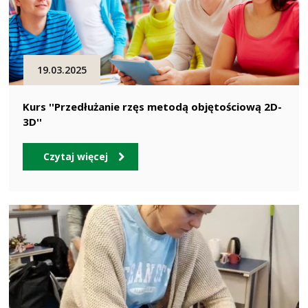
19.03.2025
Kurs ''Przedłużanie rzęs metodą objętościową 2D-
3D''
Czytaj więcej