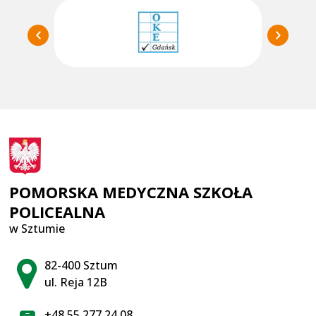
POMORSKA MEDYCZNA SZKOŁA
POLICEALNA
w Sztumie
Adres pocztowy:
82-400 Sztum
ul. Reja 12B
+48 55 277 24 08