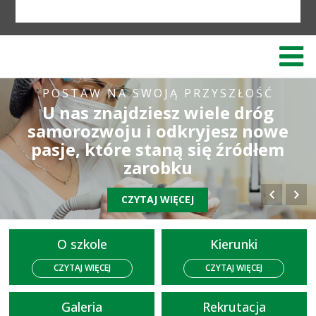
POSTAW NA SWOJĄ PRZYSZŁOŚĆ
U nas znajdziesz wiele dróg
samorozwoju i odkryjesz nowe
pasje, które staną się źródłem
zarobku
CZYTAJ WIĘCEJ
O szkole
Kierunki
CZYTAJ WIĘCEJ
CZYTAJ WIĘCEJ
Galeria
Rekrutacja