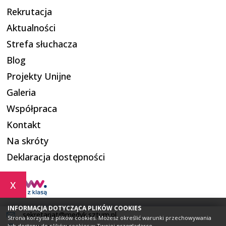
Rekrutacja
Aktualności
Strefa słuchacza
Blog
Projekty Unijne
Galeria
Współpraca
Kontakt
Na skróty
Deklaracja dostępności
x
INFORMACJA DOTYCZĄCA PLIKÓW COOKIES
sekretariat@medyk.sztum.pl
Strona korzysta z plików cookies. Możesz określić warunki przechowywania
lub dostępu do plików cookies w Twojej przeglądarce.