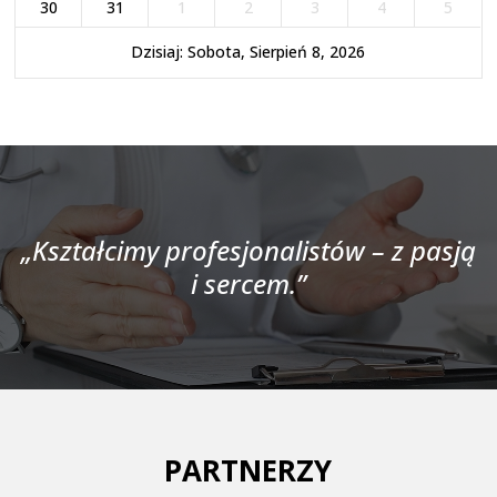
30
31
1
2
3
4
5
Dzisiaj: Sobota, Sierpień 8, 2026
„Kształcimy profesjonalistów – z pasją
i sercem.”
PARTNERZY