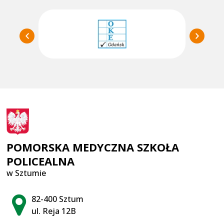
POMORSKA MEDYCZNA SZKOŁA
POLICEALNA
w Sztumie
Adres pocztowy:
82-400 Sztum
ul. Reja 12B